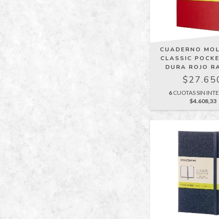
CUADERNO MOL
CLASSIC POCKE
DURA ROJO R
$27.65
6
CUOTAS SIN INTE
$4.608,33