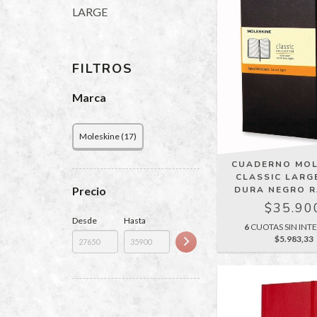
LARGE
FILTROS
Marca
Moleskine (17)
CUADERNO MOL
CLASSIC LARG
DURA NEGRO 
Precio
$35.90
Desde
Hasta
6
CUOTAS SIN INTE
$5.983,33