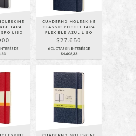
MOLESKINE
CUADERNO MOLESKINE
ARGE TAPA
CLASSIC POCKET TAPA
EGRO LISO
FLEXIBLE AZUL LISO
900
$27.650
INTERÉS DE
6
CUOTAS SIN INTERÉS DE
3,33
$4.608,33
MOLESKINE
CUADERNO MOLESKINE