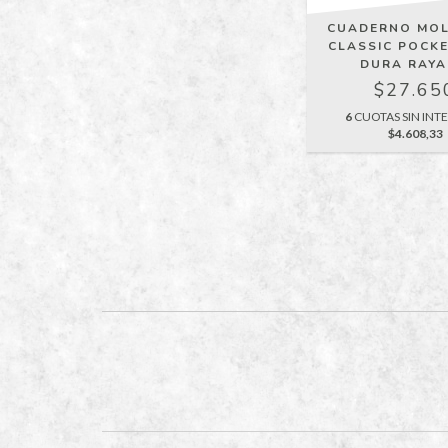
CUADERNO MOL
CLASSIC POCKE
DURA RAY
$27.65
6
CUOTAS SIN INTE
$4.608,33