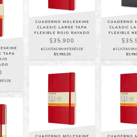
CUADERNO MOLESKINE
CUADERNO 
CLASSIC LARGE TAPA
CLASSIC L
FLEXIBLE ROJO RAYADO
FLEXIBLE N
$35.900
$35.
ESKINE
6
CUOTAS SIN INTERÉS DE
6
CUOTAS SIN 
E TAPA
$5.983,33
$5.98
OJO
ADO
0
RÉS DE
CUADERNO MOLESKINE
CUADERNO 