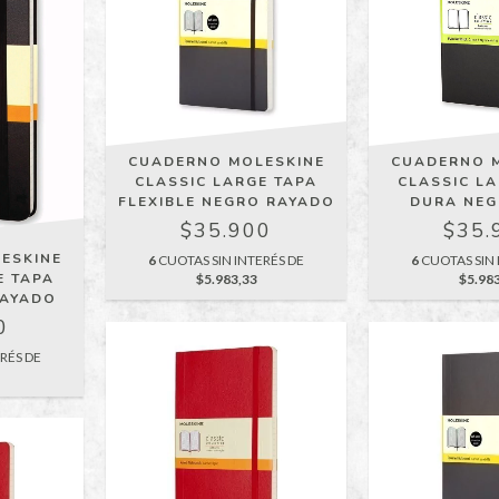
CUADERNO MOLESKINE
CUADERNO 
CLASSIC LARGE TAPA
CLASSIC L
FLEXIBLE NEGRO RAYADO
DURA NEG
$35.900
$35.
ESKINE
6
CUOTAS SIN INTERÉS DE
6
CUOTAS SIN 
E TAPA
$5.983,33
$5.98
RAYADO
0
RÉS DE