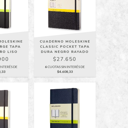
MOLESKINE
CUADERNO MOLESKINE
ARGE TAPA
CLASSIC POCKET TAPA
RO LISO
DURA NEGRO RAYADO
900
$27.650
INTERÉS DE
6
CUOTAS SIN INTERÉS DE
3,33
$4.608,33