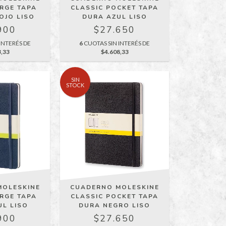
ARGE TAPA
CLASSIC POCKET TAPA
OJO LISO
DURA AZUL LISO
900
$27.650
INTERÉS DE
6
CUOTAS SIN INTERÉS DE
3,33
$4.608,33
SIN
STOCK
MOLESKINE
CUADERNO MOLESKINE
ARGE TAPA
CLASSIC POCKET TAPA
UL LISO
DURA NEGRO LISO
900
$27.650