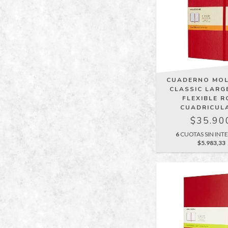
CUADERNO MOL
CLASSIC LARG
FLEXIBLE R
CUADRICUL
$35.90
6
CUOTAS SIN INTE
$5.983,33