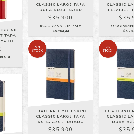
CLASSIC LARGE TAPA
CLASSIC L
DURA ROJO RAYAD
FLEXIBLE R
$35.900
$35.
6
CUOTAS SIN INTERÉS DE
6
CUOTAS SIN 
ESKINE
$5.983,33
$5.98
T TAPA
AYADO
SIN
SIN
0
STOCK
STOCK
RÉS DE
CUADERNO MOLESKINE
CUADERNO 
CLASSIC LARGE TAPA
CLASSIC L
DURA AZUL RAYADO
DURA AZ
$35.900
$35.