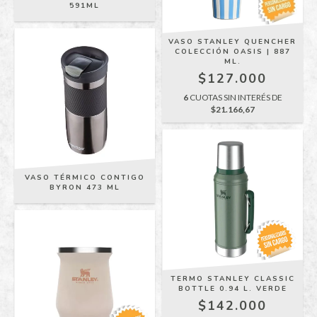
591ML
VASO STANLEY QUENCHER
COLECCIÓN OASIS | 887
ML.
$127.000
6
CUOTAS SIN INTERÉS DE
$21.166,67
VASO TÉRMICO CONTIGO
BYRON 473 ML
TERMO STANLEY CLASSIC
BOTTLE 0.94 L. VERDE
$142.000