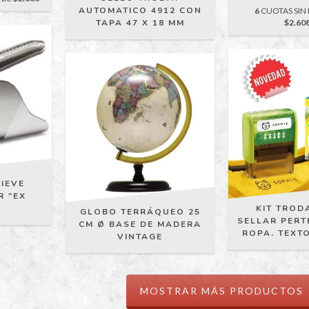
AUTOMATICO 4912 CON
6
CUOTAS SIN 
$2.60
TAPA 47 X 18 MM
LIEVE
R "EX
KIT TROD
GLOBO TERRÁQUEO 25
SELLAR PERT
CM Ø BASE DE MADERA
ROPA. TEXTO
VINTAGE
MOSTRAR MÁS PRODUCTOS