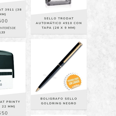
T 3911 (38
MM)
SELLO TRODAT
500
AUTOMÁTICO 4910 CON
TAPA (26 X 9 MM)
INTERÉS DE
3,33
BOLIGRAFO SELLO
AT PRINTY
GOLDRING NEGRO
X 22 MM)
650