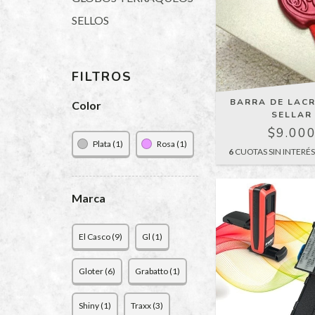
SELLOS
FILTROS
BARRA DE LACR
Color
SELLAR
$9.00
Plata (1)
Rosa (1)
6
CUOTAS SIN INTERÉ
Marca
El Casco (9)
Gl (1)
Gloter (6)
Grabatto (1)
Shiny (1)
Traxx (3)