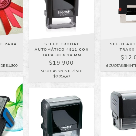
E PARA
SELLO TRODAT
SELLO AU
AUTOMÁTICO 4911 CON
TRAXX
TAPA 38 X 14 MM
0
$12.
$19.900
S DE
$1.500
6
CUOTAS SIN INT
6
CUOTAS SIN INTERÉS DE
$3.316,67