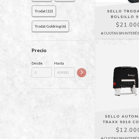
SELLO TRODA
Trodat (12)
BOLSILLO 9
$21.00
Trodat Goldring (6)
6
CUOTAS SIN INTERÉ
Precio
Desde
Hasta
SELLO AUTOM
TRAXX 9010 C
$12.00
6
CUOTAS SIN INTERÉ