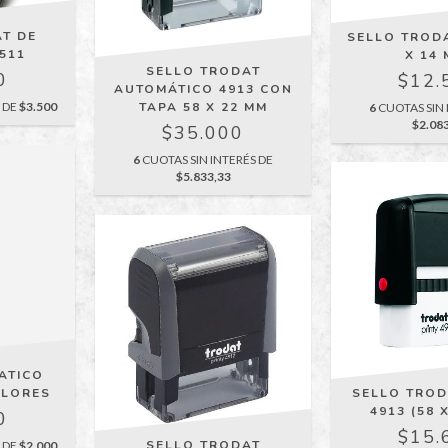
T DE
SELLO TRODA
511
X 14 
SELLO TRODAT
0
$12.
AUTOMÁTICO 4913 CON
S DE
$3.500
TAPA 58 X 22 MM
6
CUOTAS SIN 
$2.08
$35.000
6
CUOTAS SIN INTERÉS DE
$5.833,33
ATICO
SELLO TROD
OLORES
4913 (58 
0
$15.
SELLO TRODAT
S DE
$2.000