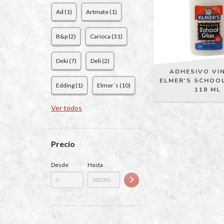
Ad (1)
Artmate (1)
B&p (2)
Carioca (31)
Deki (7)
Deli (2)
ADHESIVO VIN
ELMER'S SCHOOL
Edding (1)
Elmer´s (10)
118 ML
Ver todos
Precio
Desde
Hasta