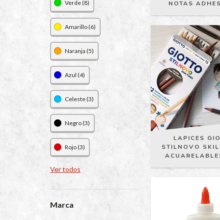
Verde (8)
NOTAS ADHE
Amarillo (6)
Naranja (5)
Azul (4)
Celeste (3)
Negro (3)
LAPICES GI
STILNOVO SKIL
Rojo (3)
ACUARELABLES
Ver todos
Marca