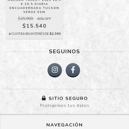
X 20,5 DIARIA
ENCUADERNADA TUCSON
VERDE ESM
$25.900
40
% OFF
$15.540
6
CUOTAS SIN INTERÉS DE
$2.590
SEGUINOS
SITIO SEGURO
Protegemos tus datos
NAVEGACIÓN