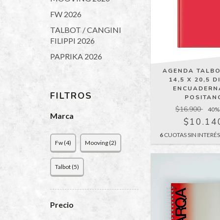
FW 2026
TALBOT / CANGINI
FILIPPI 2026
PAPRIKA 2026
AGENDA TALBO
14,5 X 20,5 D
ENCUADERN
FILTROS
POSITAN
$16.900
40
%
Marca
$10.14
6
CUOTAS SIN INTERÉ
Fw (4)
Mooving (2)
Talbot (5)
Precio