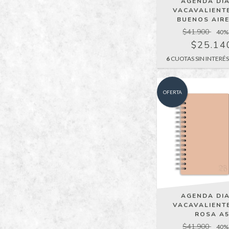
AGENDA DIA
VACAVALIENTE
BUENOS AIRE
$41.900
40
%
$25.14
6
CUOTAS SIN INTERÉ
OFERTA
AGENDA DIA
VACAVALIENTE
ROSA A
$41.900
40
%