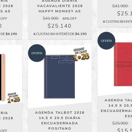
RIA
AGENDA DIARIA
$41.900
 2026
VACAVALIENTE 2026
S A5
HAPPY MONKEY A5
$25.
$41.900
 OFF
40
% OFF
6
CUOTAS SIN INT
0
$25.140
S DE
$4.190
6
CUOTAS SIN INTERÉS DE
$4.190
OFERTA
OFERTA
AGENDA TA
14,5 X 20,
ENCUADERNA
AGENDA TALBOT 2026
RIA
ES
14,5 X 20,5 DIARIA
 2026
$25.900
ENCUADERNADA
5
POSITANO
$15.
 OFF