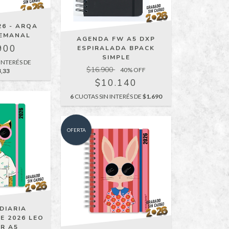
26 - ARQA
SEMANAL
AGENDA FW A5 DXP
900
ESPIRALADA BPACK
SIMPLE
INTERÉS DE
$16.900
40
% OFF
3,33
$10.140
6
CUOTAS SIN INTERÉS DE
$1.690
OFERTA
DIARIA
E 2026 LEO
ER A5