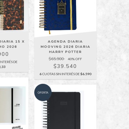
AGENDA DIARIA
IARIA 15 X
MOOVING 2026 DIARIA
HO 2026
HARRY POTTER
900
$65.900
40
% OFF
INTERÉS DE
$39.540
3,33
6
CUOTAS SIN INTERÉS DE
$6.590
OFERTA