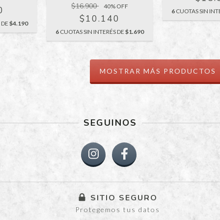
$16.900
40
% OFF
0
6
CUOTAS SIN INT
$10.140
S DE
$4.190
6
CUOTAS SIN INTERÉS DE
$1.690
MOSTRAR MÁS PRODUCTOS
SEGUINOS
SITIO SEGURO
Protegemos tus datos