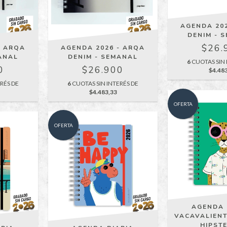
AGENDA 20
DENIM - 
$26.
- ARQA
AGENDA 2026 - ARQA
ANAL
DENIM - SEMANAL
6
CUOTAS SIN 
0
$26.900
$4.48
RÉS DE
6
CUOTAS SIN INTERÉS DE
$4.483,33
OFERTA
OFERTA
AGENDA 
VACAVALIENT
HIPST