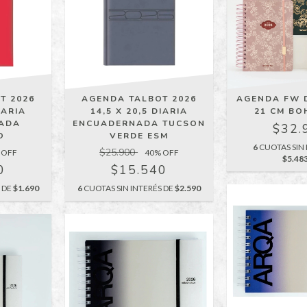
T 2026
AGENDA TALBOT 2026
AGENDA FW D
IARIA
14,5 X 20,5 DIARIA
21 CM BO
ADA
ENCUADERNADA TUCSON
$32.
O
VERDE ESM
6
CUOTAS SIN 
$25.900
 OFF
40
% OFF
$5.48
0
$15.540
S DE
$1.690
6
CUOTAS SIN INTERÉS DE
$2.590