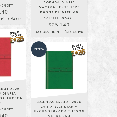
AGENDA DIARIA
40
% OFF
VACAVALIENTE 2026
140
BUNNY HIPSTER A5
$41.900
40
% OFF
ERÉS DE
$4.190
$25.140
6
CUOTAS SIN INTERÉS DE
$4.190
OFERTA
LBOT 2026
5 DIARIA
DA TUCSON
AGENDA TALBOT 2026
M
14,5 X 20,5 DIARIA
40
% OFF
ENCUADERNADA TUCSON
540
VERDE ESM