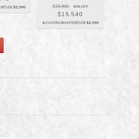
$25.900
40
% OFF
ERÉS DE
$2.590
$15.540
6
CUOTAS SIN INTERÉS DE
$2.590